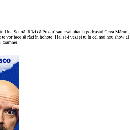
 în Una Scurtă, Râzi că Prostu’ sau te-ai uitat la podcastul Ceva Mărunt
e vor face să râzi în hohote! Hai să-i vezi și tu în cel mai nou show al lo
al toamnei!