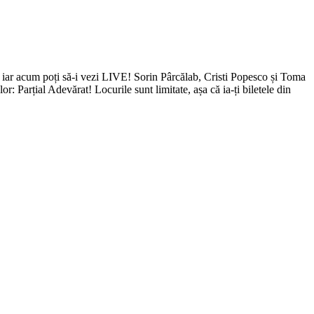
, iar acum poți să-i vezi LIVE! Sorin Pârcălab, Cristi Popesco și Toma
r: Parțial Adevărat! Locurile sunt limitate, așa că ia-ți biletele din