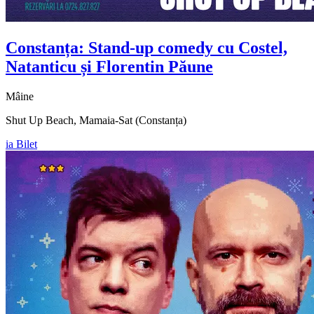
Constanța: Stand-up comedy cu
Costel,
Natanticu și Florentin Păune
Mâine
Shut Up Beach, Mamaia-Sat (Constanța)
ia Bilet