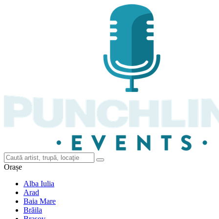
Orașe
Alba Iulia
Arad
Baia Mare
Brăila
Brașov