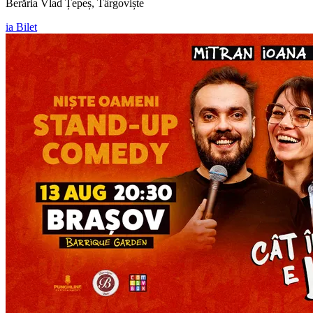
Berăria Vlad Țepeș, Târgoviște
ia Bilet