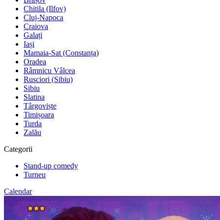
Chitila (Ilfov)
Cluj-Napoca
Craiova
Galați
Iași
Mamaia-Sat (Constanța)
Oradea
Râmnicu Vâlcea
Rusciori (Sibiu)
Sibiu
Slatina
Târgoviște
Timișoara
Turda
Zalău
Categorii
Stand-up comedy
Turneu
Calendar