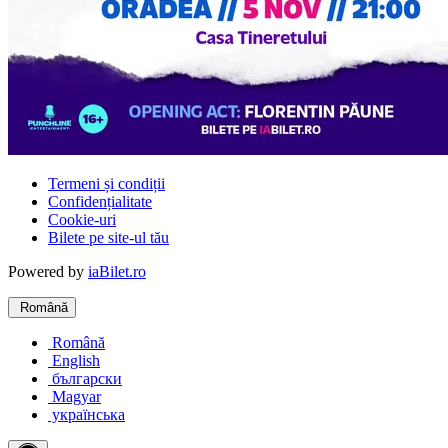
Termeni și condiții
Confidențialitate
Cookie-uri
Bilete pe site-ul tău
Powered by
iaBilet.ro
Română
Română
English
български
Magyar
українська