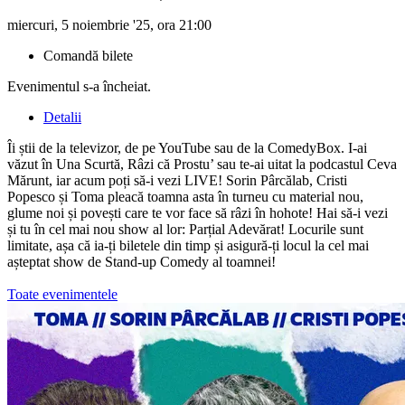
miercuri, 5 noiembrie '25, ora 21:00
Comandă bilete
Evenimentul s-a încheiat.
Detalii
Îi știi de la televizor, de pe YouTube sau de la ComedyBox. I-ai
văzut în Una Scurtă, Râzi că Prostu’ sau te-ai uitat la podcastul Ceva
Mărunt, iar acum poți să-i vezi LIVE! Sorin Pârcălab, Cristi
Popesco și Toma pleacă toamna asta în turneu cu material nou,
glume noi și povești care te vor face să râzi în hohote! Hai să-i vezi
și tu în cel mai nou show al lor: Parțial Adevărat! Locurile sunt
limitate, așa că ia-ți biletele din timp și asigură-ți locul la cel mai
așteptat show de Stand-up Comedy al toamnei!
Toate evenimentele