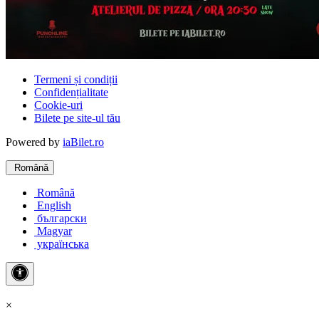
Termeni și condiții
Confidențialitate
Cookie-uri
Bilete pe site-ul tău
Powered by
iaBilet.ro
Română
Română
English
български
Magyar
українська
×