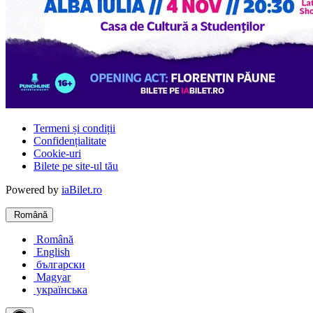
Termeni și condiții
Confidențialitate
Cookie-uri
Bilete pe site-ul tău
Powered by
iaBilet.ro
Română
Română
English
български
Magyar
українська