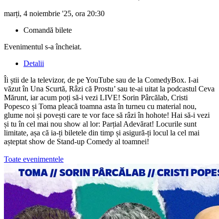
marți, 4 noiembrie '25, ora 20:30
Comandă bilete
Evenimentul s-a încheiat.
Detalii
Îi știi de la televizor, de pe YouTube sau de la ComedyBox. I-ai
văzut în Una Scurtă, Râzi că Prostu’ sau te-ai uitat la podcastul Ceva
Mărunt, iar acum poți să-i vezi LIVE! Sorin Pârcălab, Cristi
Popesco și Toma pleacă toamna asta în turneu cu material nou,
glume noi și povești care te vor face să râzi în hohote! Hai să-i vezi
și tu în cel mai nou show al lor: Parțial Adevărat! Locurile sunt
limitate, așa că ia-ți biletele din timp și asigură-ți locul la cel mai
așteptat show de Stand-up Comedy al toamnei!
Toate evenimentele