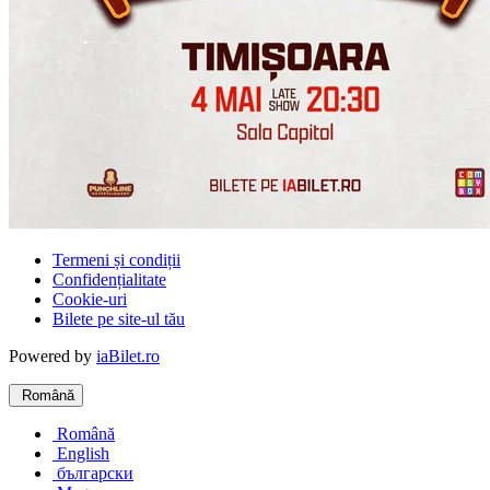
Termeni și condiții
Confidențialitate
Cookie-uri
Bilete pe site-ul tău
Powered by
iaBilet.ro
Română
Română
English
български